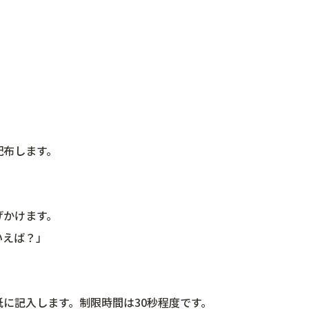
配布します。
げかけます。
いえば？」
に記入します。制限時間は30秒程度です。