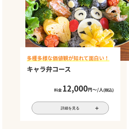
ピザを完成させたら、最後はみんなで楽
しく試食！チームワークを高め、笑顔が
あふれる時間をお楽しみください。
実施時間
2.5時間
対応人数
10～30名程度
多種多様な価値観が知れて面白い！
料金
最低価格 税込16,500円/
人～
キャラ弁コース
料金は参加人数によって
変わります。お気軽にお
12,000
問い合わせください。
円～/人
料金
(税込)
数名のチームに分かれ、各々でキャラ弁
詳細を見る
を作っていただくコースです。テーマは自
由！キャラ弁完成後に皆で見せ合う時間