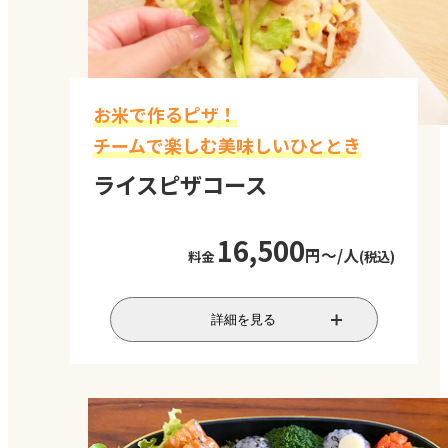
対応人数
10～80名程度
料金
最低価格 税込11,000円/
人～
料金は参加人数によって
お米で作るピザ！
変わります。お気軽にお
チームで楽しむ美味しいひととき
問い合わせください。
ライスピザコース
16,500
円～/人
料金
(税込)
数名のチームに分かれ、みんなで力を合
詳細を見る
わせて見た目も味も華やかなライスピザ
を作り上げていただきます。ライスピザ
は、お米を使ったユニークなピザ体験。
色とりどりの食材を使って、個性あふれる