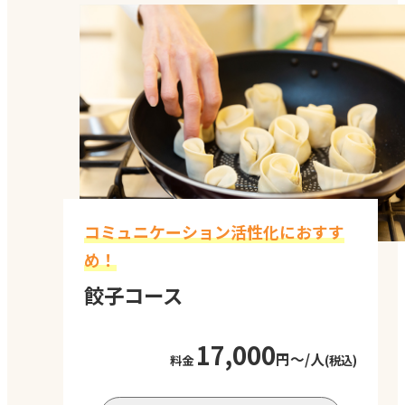
を設けています。互いの価値観を共有する
ことで相互理解を深めることが出来ます。
実施時間
2.5時間
対応人数
10～80名程度
料金
最低価格 税込12,000円/
人～
料金は参加人数によって
変わります。お気軽にお
コミュニケーション活性化におすす
問い合わせください。
め！
餃子コース
17,000
円～/人
料金
(税込)