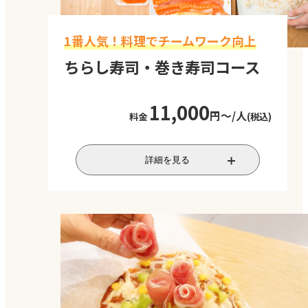
1番人気！料理でチームワーク向上
ちらし寿司・巻き寿司コース
11,000
円～/人
料金
(税込)
数名のチームに分かれ、テーマに沿った
詳細を見る
創作巻き寿司と創作ちらし寿司を作って
いただくコースです。自由な発想を大切に
しながら、チームの絆を深めることがで
きます。和食に親しんでもらえるため、外
国人の方にも人気です。
実施時間
2.5時間