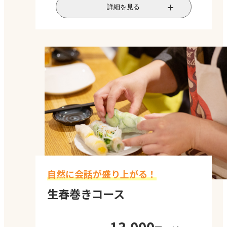
数名のチームに分かれ、餃子を作ってい
詳細を見る
ただくコースです。講師から数種類の餃子
の包み方をレクチャーいたします。仲間と
一緒に皮を包んでいると自然に会話が増
え、ワイワイ盛り上がります。メンバー間
の距離が縮み、コミュニケーションが活
性化します。
実施時間
2時間
対応人数
10～20名程度
料金
最低価格 税込17,000円/
人～
自然に会話が盛り上がる！
料金は参加人数によって
生春巻きコース
変わります。お気軽にお
問い合わせください。