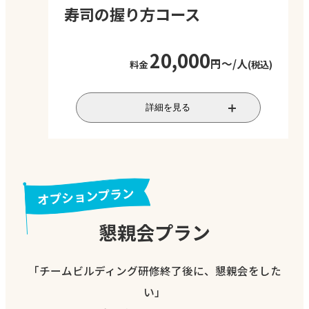
料金は参加人数によって
寿司の握り方コース
変わります。お気軽にお
問い合わせください。
20,000
円～/人
料金
(税込)
寿司職人からお寿司の握り方を学べるコ
詳細を見る
ースです。ご自身で握るお寿司の味は格
別！社内のコミュニケーション不足を解
決するイベントとしてもおすすめです。お
しゃれな空間で贅沢な時間を過ごすこと
で、社員同士の交流も深まります。
懇親会プラン
実施時間
2.5時間
対応人数
10～50名程度
「チームビルディング研修終了後に、懇親会をした
い」
料金
最低価格 税込20,000円/