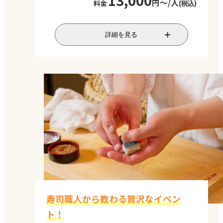
13,000
円～/人
料金
(税込)
数名のチームに分かれ、生春巻きを作っ
詳細を見る
ていただくコースです。具材を数種類用意
いたします。お好きな具材で包んでくださ
い！食事系、惣菜系、デザート系などバ
リエーション溢れる生春巻き作りが体験
できます。意外な食材の組み合わせを発見
することで、場が盛り上がり会話も弾み
ます。
実施時間
2時間
対応人数
10～80名程度
寿司職人から教わる贅沢なイベン
料金
最低価格 税込13,000円/
人～
ト！